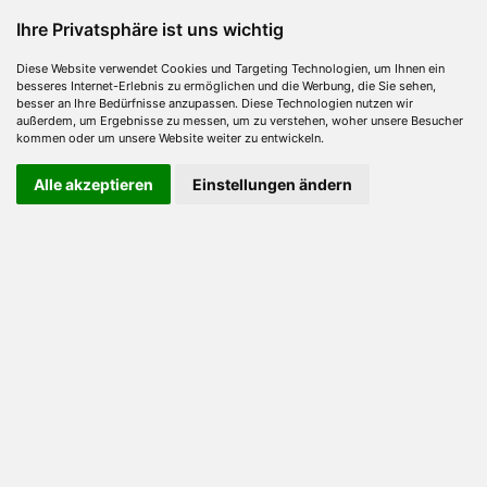
Ihre Privatsphäre ist uns wichtig
Diese Website verwendet Cookies und Targeting Technologien, um Ihnen ein
besseres Internet-Erlebnis zu ermöglichen und die Werbung, die Sie sehen,
besser an Ihre Bedürfnisse anzupassen. Diese Technologien nutzen wir
außerdem, um Ergebnisse zu messen, um zu verstehen, woher unsere Besucher
kommen oder um unsere Website weiter zu entwickeln.
Alle akzeptieren
Einstellungen ändern
Unternehmensinformationen
Über uns
Unser Unternehmen wurde 1949 gegründet und ist auf die
Herstellung von Kontaktmaterial für die Elektroindustrie
spezialisiert.